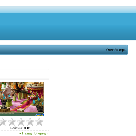
Онлайн игры
Рейтинг
:
0.0
/
0
« Назад
|
Вперед »