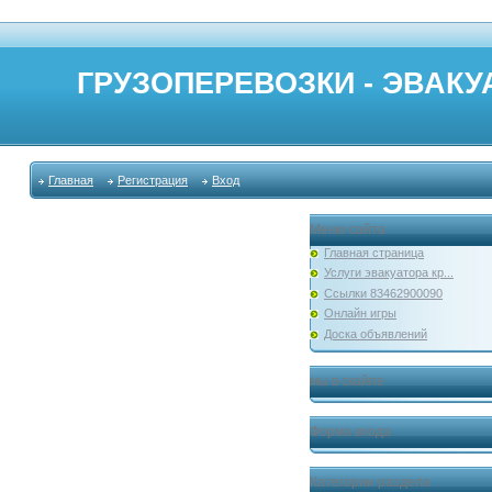
ГРУЗОПЕРЕВОЗКИ - ЭВАКУА
Главная
Регистрация
Вход
Меню сайта
Главная страница
Услуги эвакуатора кр...
Ссылки 83462900090
Онлайн игры
Доска объявлений
мы в скайпе
Форма входа
Категории раздела