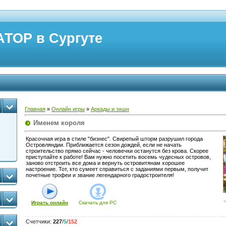
ТОР в Сургуте
Главная
»
Онлайн игры
»
Аркады и экшн
Именем короля
Красочная игра в стиле "бизнес". Свирепый шторм разрушил города
Островляндии. Приближается сезон дождей, если не начать
строительство прямо сейчас - человечки останутся без крова. Скорее
приступайте к работе! Вам нужно посетить восемь чудесных островов,
заново отстроить все дома и вернуть островитянам хорошее
настроение. Тот, кто сумеет справиться с заданиями первым, получит
почетные трофеи и звание легендарного градостроителя!
Играть онлайн
Скачать для
PC
Счетчики
:
227
/
5
/
152