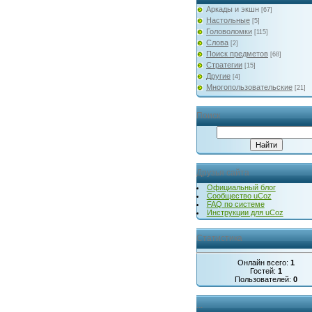
Аркады и экшн
[67]
Настольные
[5]
Головоломки
[115]
Слова
[2]
Поиск предметов
[68]
Стратегии
[15]
Другие
[4]
Многопользовательские
[21]
Поиск
Друзья сайта
Официальный блог
Сообщество uCoz
FAQ по системе
Инструкции для uCoz
Статистика
Онлайн всего:
1
Гостей:
1
Пользователей:
0
...