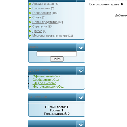
Аркады и экшн
[67]
Всего комментариев
:
0
Настольные
[5]
Головоломки
[115]
Добавля
Слова
[2]
Поиск предметов
[68]
Стратегии
[15]
Другие
[4]
Многопользовательские
[21]
Поиск
Друзья сайта
Официальный блог
Сообщество uCoz
FAQ по системе
Инструкции для uCoz
Статистика
Онлайн всего:
1
Гостей:
1
Пользователей:
0
...