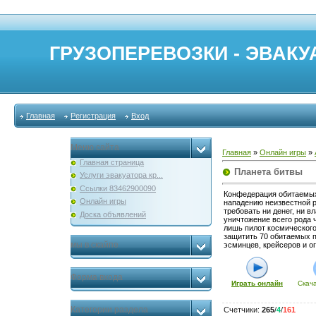
ГРУЗОПЕРЕВОЗКИ - ЭВАКУА
Главная
Регистрация
Вход
Меню сайта
Главная
»
Онлайн игры
»
Главная страница
Планета битвы
Услуги эвакуатора кр...
Ссылки 83462900090
Конфедерация обитаемых
Онлайн игры
нападению неизвестной 
требовать ни денег, ни в
Доска объявлений
уничтожение всего рода 
лишь пилот космического
защитить 70 обитаемых 
мы в скайпе
эсминцев, крейсеров и о
Форма входа
Играть онлайн
Скач
Категории раздела
Счетчики
:
265
/
4
/
161