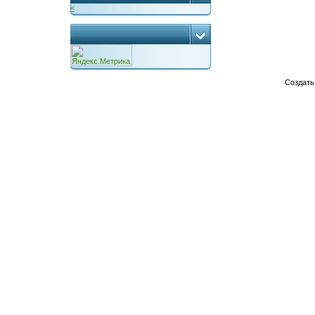
<
...
Создат