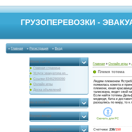
ГРУЗОПЕРЕВОЗКИ - ЭВАКУА
Главная
Регистрация
Вход
Меню сайта
Главная
»
Онлайн игры
»
Главная страница
Племя тотема
Услуги эвакуатора кр...
Ссылки 83462900090
Людям племенем Ястреба 
Онлайн игры
появилась комета и прин
племени, юная красавиц
Доска объявлений
талисмана, ведет свой н
Если найти тотемы Дель
медведя, Кита и достави
мы в скайпе
разошлись по миру, то к
Форма входа
Скачать для
PC
Категории раздела
Счетчики
:
236
/
150