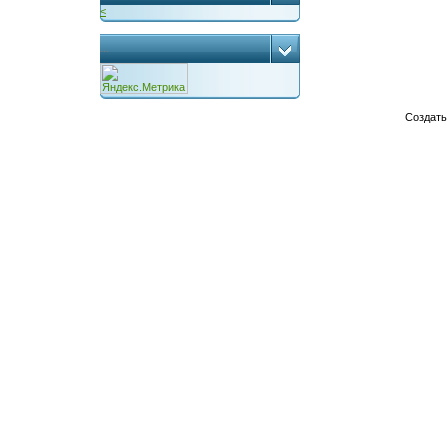
<
...
Создат