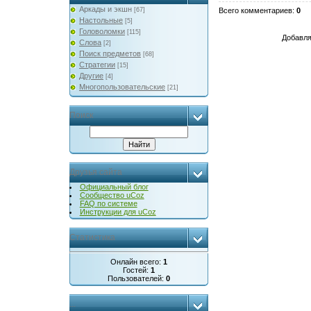
Аркады и экшн
[67]
Всего комментариев
:
0
Настольные
[5]
Головоломки
[115]
Добавля
Слова
[2]
Поиск предметов
[68]
Стратегии
[15]
Другие
[4]
Многопользовательские
[21]
Поиск
Друзья сайта
Официальный блог
Сообщество uCoz
FAQ по системе
Инструкции для uCoz
Статистика
Онлайн всего:
1
Гостей:
1
Пользователей:
0
...