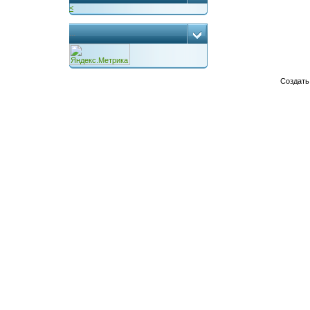
<
...
Создат