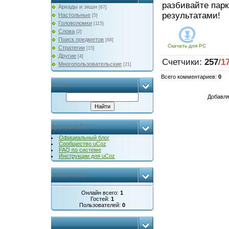
разбивайте парк
Аркады и экшн
[67]
результатами!
Настольные
[5]
Головоломки
[115]
Слова
[2]
Поиск предметов
[68]
Скачать для
PC
Стратегии
[15]
Другие
[4]
Счетчики
:
257
/
1
Многопользовательские
[21]
Всего комментариев
:
0
Поиск
Добавля
Друзья сайта
Официальный блог
Сообщество uCoz
FAQ по системе
Инструкции для uCoz
Статистика
Онлайн всего:
1
Гостей:
1
Пользователей:
0
...