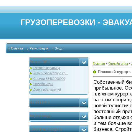
ГРУЗОПЕРЕВОЗКИ - ЭВАКУА
Главная
Регистрация
Вход
Меню сайта
Главная
»
Онлайн игры
»
Главная страница
Пляжный курорт.
Услуги эвакуатора кр...
Ссылки 83462900090
Собственный биз
Онлайн игры
прибыльное. Осо
Доска объявлений
пляжном курорт
на этом поприщ
мы в скайпе
новой туристиче
постоянный прит
Форма входа
больше отдыха
и тем больше в
бизнеса. Стройт
Категории раздела