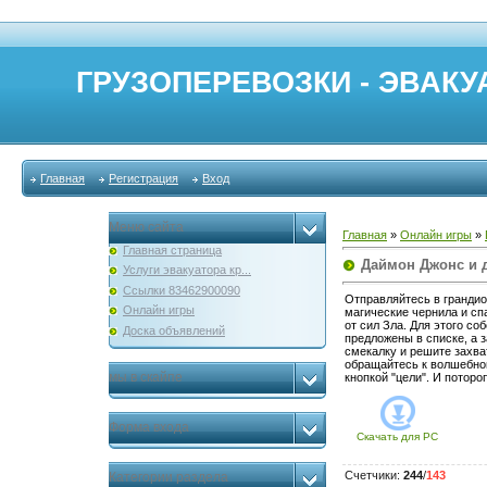
ГРУЗОПЕРЕВОЗКИ - ЭВАКУА
Главная
Регистрация
Вход
Меню сайта
Главная
»
Онлайн игры
»
Главная страница
Даймон Джонс и 
Услуги эвакуатора кр...
Ссылки 83462900090
Отправляйтесь в грандио
Онлайн игры
магические чернила и сп
от сил Зла. Для этого с
Доска объявлений
предложены в списке, а 
смекалку и решите захв
обращайтесь к волшебно
мы в скайпе
кнопкой "цели". И поторо
Форма входа
Скачать для
PC
Счетчики
:
244
/
143
Категории раздела