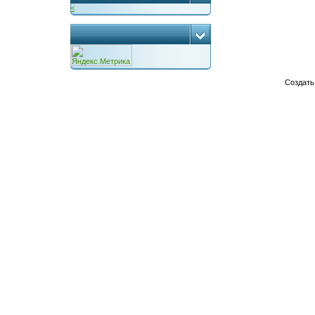
<
...
Создат