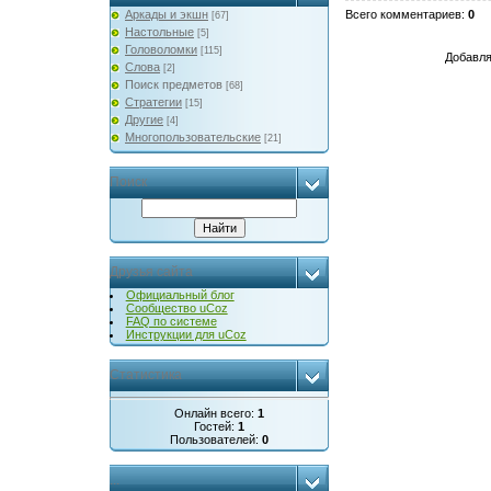
Аркады и экшн
Всего комментариев
:
0
[67]
Настольные
[5]
Головоломки
[115]
Добавля
Слова
[2]
Поиск предметов
[68]
Стратегии
[15]
Другие
[4]
Многопользовательские
[21]
Поиск
Друзья сайта
Официальный блог
Сообщество uCoz
FAQ по системе
Инструкции для uCoz
Статистика
Онлайн всего:
1
Гостей:
1
Пользователей:
0
...