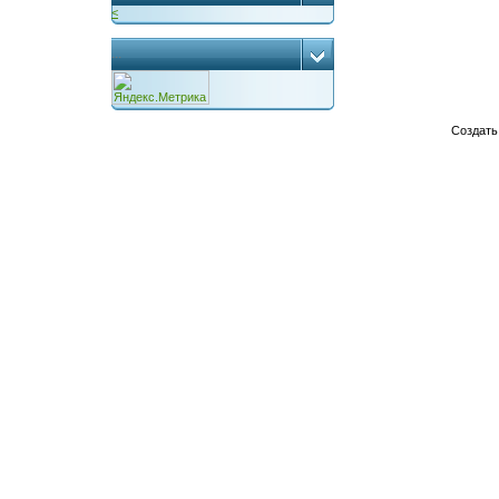
<
...
Создат