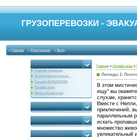
ГРУЗОПЕРЕВОЗКИ - ЭВАКУА
Главная
Регистрация
Вход
Меню сайта
Главная
»
Онлайн игры
»
Главная страница
Легенды 2. Полот
Услуги эвакуатора кр...
Ссылки 83462900090
В этом мистиче
Онлайн игры
ищу" вы окажете
Доска объявлений
слухам, хранит
Вместе с Нелли
мы в скайпе
приключений, в
параллельным р
Форма входа
искать пропавше
множество живо
увлекательный и
Категории раздела