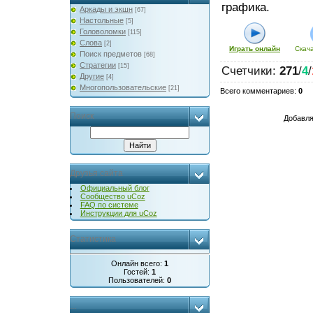
графика.
Аркады и экшн
[67]
Настольные
[5]
Головоломки
[115]
Слова
[2]
Играть онлайн
Скач
Поиск предметов
[68]
Стратегии
[15]
Счетчики
:
271
/
4
/
Другие
[4]
Многопользовательские
[21]
Всего комментариев
:
0
Поиск
Добавля
Друзья сайта
Официальный блог
Сообщество uCoz
FAQ по системе
Инструкции для uCoz
Статистика
Онлайн всего:
1
Гостей:
1
Пользователей:
0
...