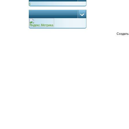
<
...
Создат