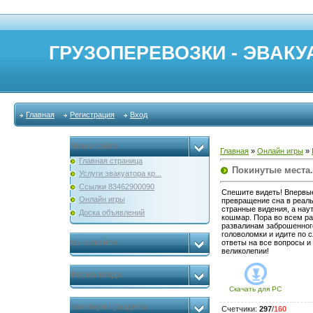
ГРУЗОПЕРЕВОЗКИ - ЭВАКУА
Главная
Регистрация
Вход
Меню сайта
Главная
»
Онлайн игры
»
Главная страница
Покинутые места
Услуги эвакуатора кр...
Ссылки 83462900090
Спешите видеть! Впервые
Онлайн игры
превращение сна в реаль
странные видения, а наут
Доска объявлений
кошмар. Пора во всем раз
развалинам заброшенного
головоломки и идите по с
мы в скайпе
ответы на все вопросы и
великолепии!
Форма входа
Скачать для
PC
Категории раздела
Счетчики
:
297
/
160