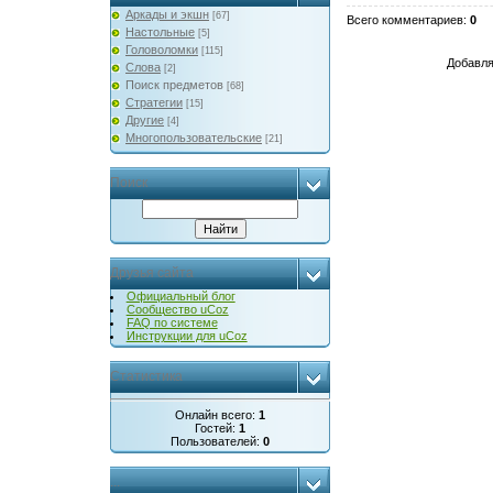
Аркады и экшн
[67]
Всего комментариев
:
0
Настольные
[5]
Головоломки
[115]
Добавля
Слова
[2]
Поиск предметов
[68]
Стратегии
[15]
Другие
[4]
Многопользовательские
[21]
Поиск
Друзья сайта
Официальный блог
Сообщество uCoz
FAQ по системе
Инструкции для uCoz
Статистика
Онлайн всего:
1
Гостей:
1
Пользователей:
0
...