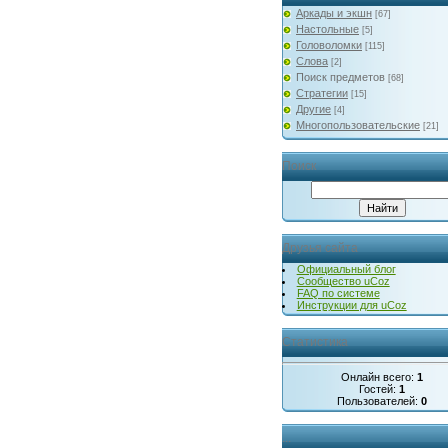
Аркады и экшн
[67]
Настольные
[5]
Головоломки
[115]
Слова
[2]
Поиск предметов
[68]
Стратегии
[15]
Другие
[4]
Многопользовательские
[21]
Поиск
Друзья сайта
Официальный блог
Сообщество uCoz
FAQ по системе
Инструкции для uCoz
Статистика
Онлайн всего:
1
Гостей:
1
Пользователей:
0
...