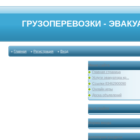
ГРУЗОПЕРЕВОЗКИ - ЭВАКУА
Главная
Регистрация
Вход
Меню сайта
Главная страница
Услуги эвакуатора кр...
Ссылки 83462900090
Онлайн игры
Доска объявлений
мы в скайпе
Форма входа
Категории раздела