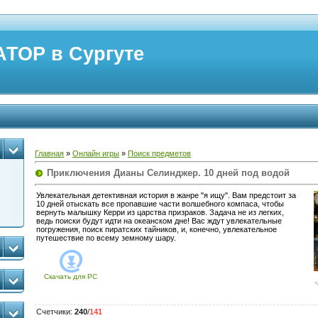
ТОР в Сургуте
Главная
»
Онлайн игры
»
Поиск предметов
Приключения Дианы Селинджер. 10 дней под водой
Увлекательная детективная история в жанре "я ищу". Вам предстоит за
10 дней отыскать все пропавшие части волшебного компаса, чтобы
вернуть малышку Керри из царства призраков. Задача не из легких,
ведь поиски будут идти на океанском дне! Вас ждут увлекательные
погружения, поиск пиратских тайников, и, конечно, увлекательное
путешествие по всему земному шару.
Скачать для
PC
Счетчики
:
240
/
141