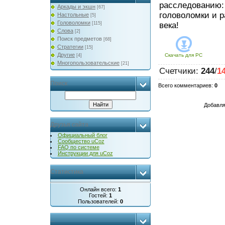
расследованию:
Аркады и экшн
[67]
головоломки и 
Настольные
[5]
Головоломки
[115]
века!
Слова
[2]
Поиск предметов
[68]
Стратегии
[15]
Другие
Скачать для
PC
[4]
Многопользовательские
[21]
Счетчики
:
244
/
1
Поиск
Всего комментариев
:
0
Добавля
Друзья сайта
Официальный блог
Сообщество uCoz
FAQ по системе
Инструкции для uCoz
Статистика
Онлайн всего:
1
Гостей:
1
Пользователей:
0
...