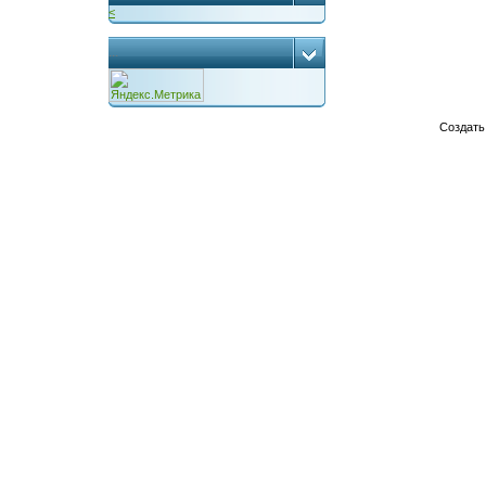
<
...
Создат