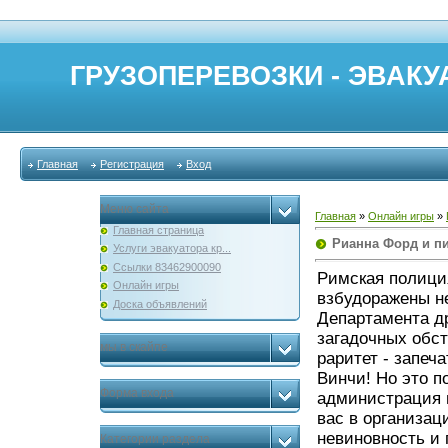
ГРУЗОПЕРЕВОЗКИ - ЭВАКУА
Главная
Регистрация
Вход
Меню сайта
Главная
»
Онлайн игры
»
Главная страница
Рианна Форд и п
Услуги эвакуатора кр...
Ссылки 83462900090
Римская полици
Онлайн игры
взбудоражены н
Доска объявлений
Департамента д
загадочных обс
мы в скайпе
раритет - запеч
Винчи! Но это п
Форма входа
администрация 
вас в организац
невиновность и 
Категории раздела