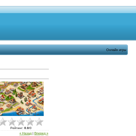
Онлайн игры
Рейтинг
:
0.0
/
0
« Назад
|
Вперед »