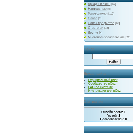
Аркады и экшн
[67]
Настольные
[5]
Головоломки
[115]
Слова
[2]
Поиск предметов
[68]
Стратегии
[15]
Другие
[4]
Многопользовательские
[21]
Поиск
Друзья сайта
Официальный блог
Сообщество uCoz
FAQ по системе
Инструкции для uCoz
Статистика
Онлайн всего:
1
Гостей:
1
Пользователей:
0
...