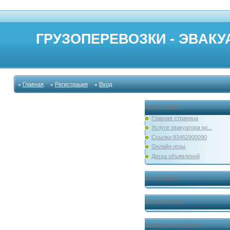
ГРУЗОПЕРЕВОЗКИ - ЭВАКУА
Главная
Регистрация
Вход
Меню сайта
Главная страница
Услуги эвакуатора кр...
Ссылки 83462900090
Онлайн игры
Доска объявлений
мы в скайпе
Форма входа
Категории раздела