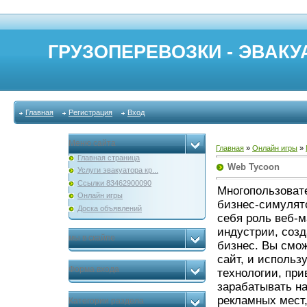
ГРУЗОПЕРЕВОЗКИ - ЭВАКУА
Главная
Регистрация
Вход
Меню сайта
Главная
»
Онлайн игры
»
Главная страница
Web Tycoon
Услуги эвакуатора кр...
Ссылки 83462900090
Многопользоват
Онлайн игры
бизнес-симулят
Доска объявлений
себя роль веб-м
индустрии, созд
мы в скайпе
бизнес. Вы смо
сайт, и исполь
Форма входа
технологии, при
зарабатывать н
рекламных мест
Категории раздела