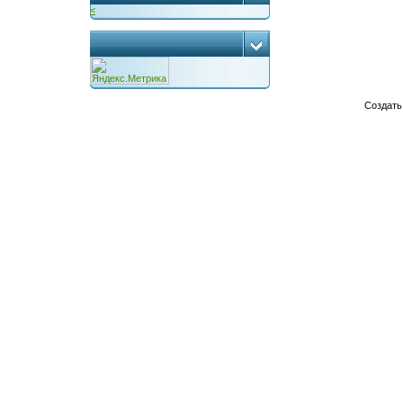
<
...
Создат