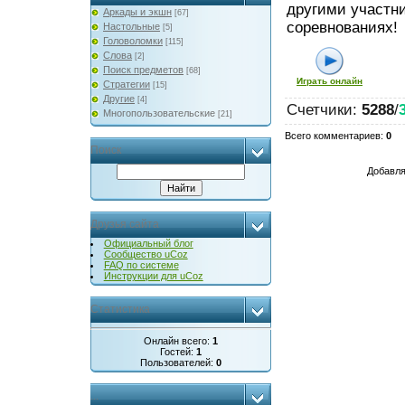
другими участни
Аркады и экшн
[67]
соревнованиях!
Настольные
[5]
Головоломки
[115]
Слова
[2]
Поиск предметов
[68]
Играть онлайн
Стратегии
[15]
Другие
[4]
Счетчики
:
5288
/
Многопользовательские
[21]
Всего комментариев
:
0
Поиск
Добавля
Друзья сайта
Официальный блог
Сообщество uCoz
FAQ по системе
Инструкции для uCoz
Статистика
Онлайн всего:
1
Гостей:
1
Пользователей:
0
...