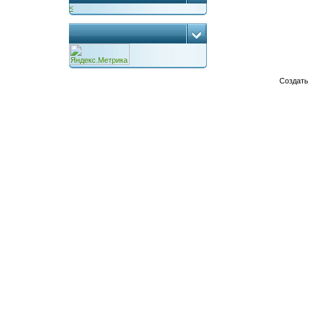
<
...
Создат