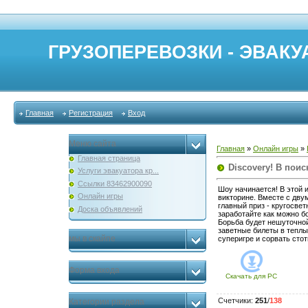
ГРУЗОПЕРЕВОЗКИ - ЭВАКУА
Главная
Регистрация
Вход
Меню сайта
Главная
»
Онлайн игры
»
Главная страница
Discovery! В пои
Услуги эвакуатора кр...
Ссылки 83462900090
Шоу начинается! В этой 
Онлайн игры
викторине. Вместе с дву
главный приз - кругосвет
Доска объявлений
заработайте как можно б
Борьба будет нешуточной
заветные билеты в теплы
мы в скайпе
суперигре и сорвать сто
Форма входа
Скачать для
PC
Счетчики
:
251
/
138
Категории раздела