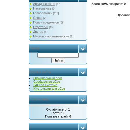
Аркады и экшн
Всего комментариев
:
0
[67]
Настольные
[5]
Головоломки
[115]
Добавля
Слова
[2]
Поиск предметов
[68]
Стратегии
[15]
Другие
[4]
Многопользовательские
[21]
Поиск
Друзья сайта
Официальный блог
Сообщество uCoz
FAQ по системе
Инструкции для uCoz
Статистика
Онлайн всего:
1
Гостей:
1
Пользователей:
0
...