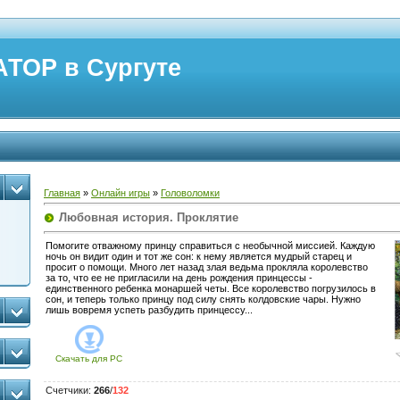
ТОР в Сургуте
Главная
»
Онлайн игры
»
Головоломки
Любовная история. Проклятие
Помогите отважному принцу справиться с необычной миссией. Каждую
ночь он видит один и тот же сон: к нему является мудрый старец и
просит о помощи. Много лет назад злая ведьма прокляла королевство
за то, что ее не пригласили на день рождения принцессы -
единственного ребенка монаршей четы. Все королевство погрузилось в
сон, и теперь только принцу под силу снять колдовские чары. Нужно
лишь вовремя успеть разбудить принцессу...
Скачать для
PC
Счетчики
:
266
/
132