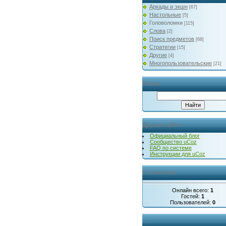
Аркады и экшн
[67]
Настольные
[5]
Головоломки
[115]
Слова
[2]
Поиск предметов
[68]
Стратегии
[15]
Другие
[4]
Многопользовательские
[21]
Поиск
Друзья сайта
Официальный блог
Сообщество uCoz
FAQ по системе
Инструкции для uCoz
Статистика
Онлайн всего:
1
Гостей:
1
Пользователей:
0
...