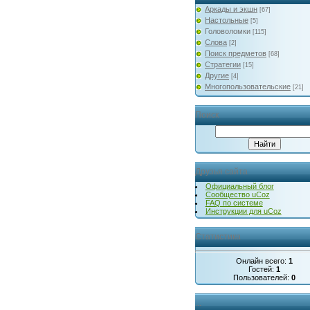
Аркады и экшн
[67]
Настольные
[5]
Головоломки
[115]
Слова
[2]
Поиск предметов
[68]
Стратегии
[15]
Другие
[4]
Многопользовательские
[21]
Поиск
Друзья сайта
Официальный блог
Сообщество uCoz
FAQ по системе
Инструкции для uCoz
Статистика
Онлайн всего:
1
Гостей:
1
Пользователей:
0
...