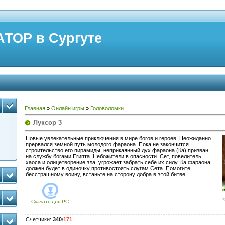
ТОР в Сургуте
Главная
»
Онлайн игры
»
Головоломки
Луксор 3
Новые увлекательные приключения в мире богов и героев! Неожиданно
прервался земной путь молодого фараона. Пока не закончится
строительство его пирамиды, неприкаянный дух фараона (Ка) призван
на службу богами Египта. Небожители в опасности. Сет, повелитель
хаоса и олицетворение зла, угрожает забрать себе их силу. Ка фараона
должен будет в одиночку противостоять слугам Сета. Помогите
бесстрашному воину, встаньте на сторону добра в этой битве!
Скачать для
PC
Счетчики
:
340
/
171