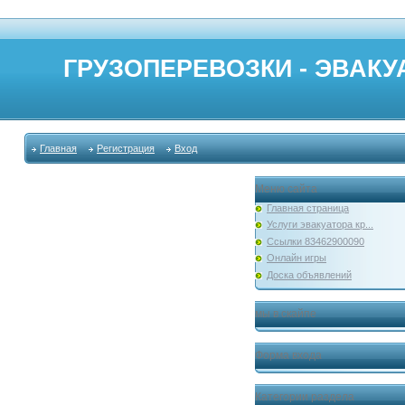
ГРУЗОПЕРЕВОЗКИ - ЭВАКУА
Главная
Регистрация
Вход
Меню сайта
Главная страница
Услуги эвакуатора кр...
Ссылки 83462900090
Онлайн игры
Доска объявлений
мы в скайпе
Форма входа
Категории раздела