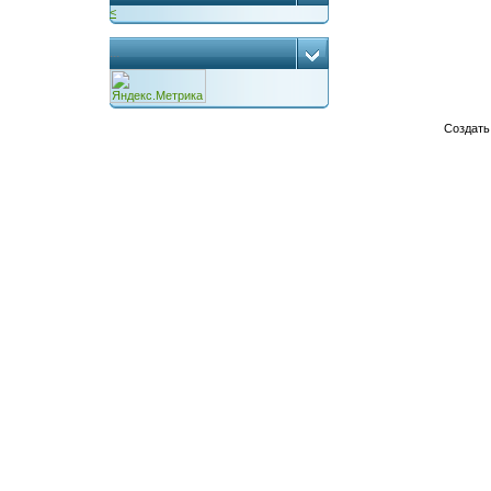
<
...
Создат