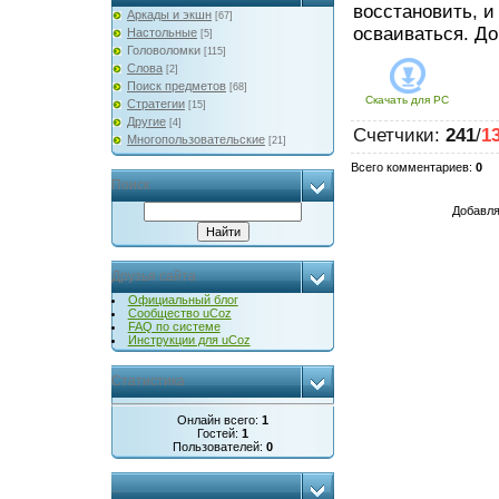
восстановить, и
Аркады и экшн
[67]
осваиваться. До
Настольные
[5]
Головоломки
[115]
Слова
[2]
Поиск предметов
[68]
Скачать для
PC
Стратегии
[15]
Другие
[4]
Счетчики
:
241
/
1
Многопользовательские
[21]
Всего комментариев
:
0
Поиск
Добавля
Друзья сайта
Официальный блог
Сообщество uCoz
FAQ по системе
Инструкции для uCoz
Статистика
Онлайн всего:
1
Гостей:
1
Пользователей:
0
...