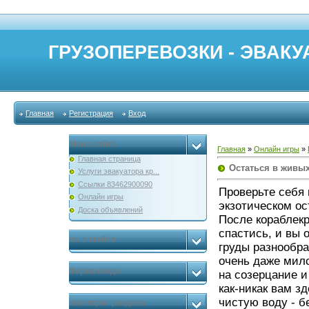
ГРУЗОПЕРЕВОЗКИ - ЭВАКУА
Главная
Регистрация
Вход
Меню сайта
Главная
»
Онлайн игры
»
Главная страница
Остаться в живы
Услуги эвакуатора кр...
Ссылки 83462900090
Проверьте себя 
Онлайн игры
экзотическом ос
Доска объявлений
После кораблек
спастись, и вы 
мы в скайпе
груды разнообра
очень даже мило
Форма входа
на созерцание и
как-никак вам з
чистую воду - б
Категории раздела