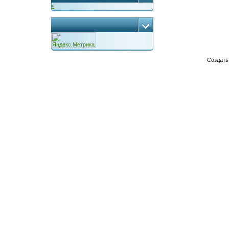
<
...
Создат