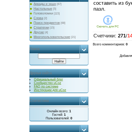
составить из бу
Аркады и экшн
[67]
пазл.
Настольные
[5]
Головоломки
[115]
Слова
[2]
Поиск предметов
[68]
Скачать для
PC
Стратегии
[15]
Другие
[4]
Счетчики
:
271
/
1
Многопользовательские
[21]
Всего комментариев
:
0
Поиск
Добавля
Друзья сайта
Официальный блог
Сообщество uCoz
FAQ по системе
Инструкции для uCoz
Статистика
Онлайн всего:
1
Гостей:
1
Пользователей:
0
...