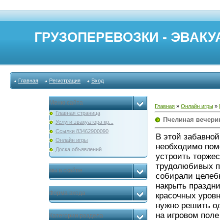
ГРУЗОПЕРЕВОЗКИ - ЭВАКУА
Главная
Регистрация
Вход
Меню сайта
Главная
»
Онлайн игры
»
Главная страница
Пчелиная вечери
Услуги эвакуатора кр...
Ссылки 83462900090
В этой забавной
Онлайн игры
необходимо по
Доска объявлений
устроить торжес
трудолюбивых пч
мы в скайпе
собирали целеб
накрыть праздни
Форма входа
красочных уровн
нужно решить од
на игровом пол
Категории раздела