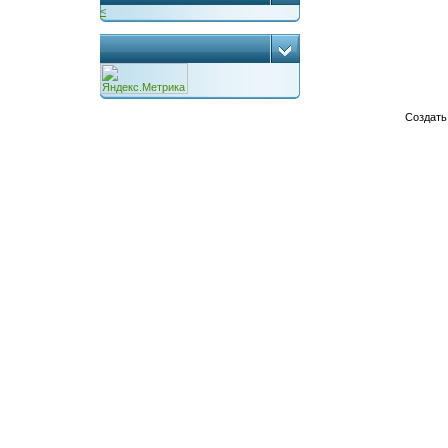
<
...
Создат