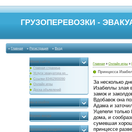
ГРУЗОПЕРЕВОЗКИ - ЭВАКУА
Главная
Регистрация
Вход
Меню сайта
Главная
»
Онлайн игры
»
Главная страница
Принцесса Изабе
Услуги эвакуатора кр...
Ссылки 83462900090
За несколько д
Онлайн игры
Изабеллы злая 
Доска объявлений
замок и заколдо
Вдобавок она по
мы в скайпе
Адама и заточи
Уцелели только 
Форма входа
дома, и сообра
сумевшая хорош
принцессе разве
Категории раздела