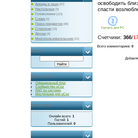
освободить близ
Аркады и экшн
[67]
спасти возлюбле
Настольные
[5]
Головоломки
[115]
Слова
[2]
Поиск предметов
[68]
Скачать для
PC
Стратегии
[15]
Другие
[4]
Счетчики
:
366
/
1
Многопользовательские
[21]
Всего комментариев
:
0
Поиск
Добавля
Друзья сайта
Официальный блог
Сообщество uCoz
FAQ по системе
Инструкции для uCoz
Статистика
Онлайн всего:
1
Гостей:
1
Пользователей:
0
...