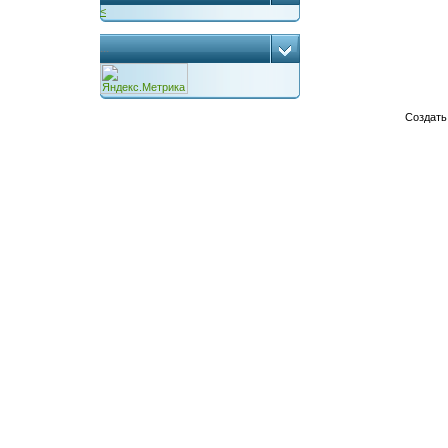
<
...
Создат