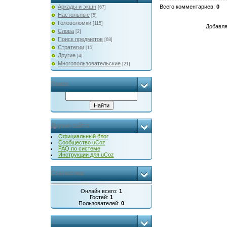
Аркады и экшн
Всего комментариев
:
0
[67]
Настольные
[5]
Головоломки
[115]
Добавля
Слова
[2]
Поиск предметов
[68]
Стратегии
[15]
Другие
[4]
Многопользовательские
[21]
Поиск
Друзья сайта
Официальный блог
Сообщество uCoz
FAQ по системе
Инструкции для uCoz
Статистика
Онлайн всего:
1
Гостей:
1
Пользователей:
0
...