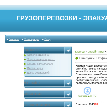
ГРУЗОПЕРЕВОЗКИ - ЭВАКУА
Главная
Регистрация
Вход
Меню сайта
Главная
»
Онлайн игры
»
Главная страница
Самоучки. Эффек
Услуги эвакуатора кр...
Ссылки 83462900090
Кламси, чудак-изобретат
Онлайн игры
случайно привез на подо
эпохи. Из-за этого вся 
Доска объявлений
Помогите его дочке Елен
прошлое, разгадывайте г
сообразительность, чтоб
мы в скайпе
подтолкнуть прогресс в 
Форма входа
Скачать для
PC
Счетчики
:
314
/
155
Категории раздела