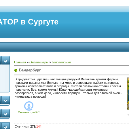
ТОР в Сургуте
Главная
»
Онлайн игры
»
Головоломки
Вандербург
В тридевятом царстве - настоящая разруха! Великаны громят фермы,
призраки-пираты хозяйничают на море и совершают набеги на города,
драконы испепеляют поля и огороды. Жители сказочной страны совсем
приуныли. Все, кроме Алисы! Юная чародейка горит желанием
разобраться, в чем дело, и навести порядок... только для этого ей очень
нужна ваша помощь!
Скачать для
PC
Счетчики
:
279
/
144