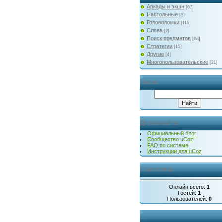
Аркады и экшн
[67]
Настольные
[5]
Головоломки
[115]
Слова
[2]
Поиск предметов
[68]
Стратегии
[15]
Другие
[4]
Многопользовательские
[21]
Поиск
Друзья сайта
Официальный блог
Сообщество uCoz
FAQ по системе
Инструкции для uCoz
Статистика
Онлайн всего:
1
Гостей:
1
Пользователей:
0
...