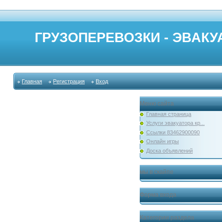
ГРУЗОПЕРЕВОЗКИ - ЭВАКУА
Главная
Регистрация
Вход
Меню сайта
Главная страница
Услуги эвакуатора кр...
Ссылки 83462900090
Онлайн игры
Доска объявлений
мы в скайпе
Форма входа
Категории раздела