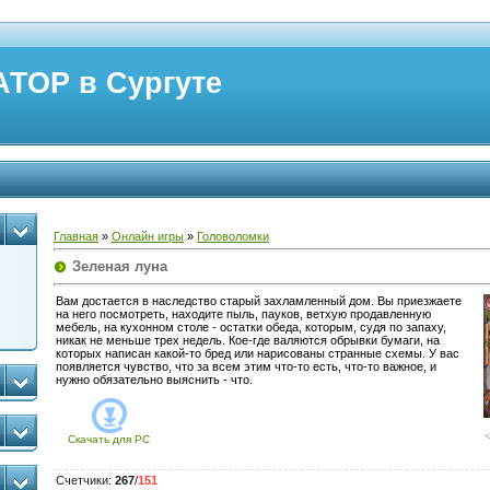
ТОР в Сургуте
Главная
»
Онлайн игры
»
Головоломки
Зеленая луна
Вам достается в наследство старый захламленный дом. Вы приезжаете
на него посмотреть, находите пыль, пауков, ветхую продавленную
мебель, на кухонном столе - остатки обеда, которым, судя по запаху,
никак не меньше трех недель. Кое-где валяются обрывки бумаги, на
которых написан какой-то бред или нарисованы странные схемы. У вас
появляется чувство, что за всем этим что-то есть, что-то важное, и
нужно обязательно выяснить - что.
Скачать для
PC
Счетчики
:
267
/
151