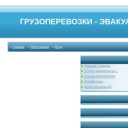
ГРУЗОПЕРЕВОЗКИ - ЭВАКУА
Главная
Регистрация
Вход
Меню сайта
Главная страница
Услуги эвакуатора кр...
Ссылки 83462900090
Онлайн игры
Доска объявлений
мы в скайпе
Форма входа
Категории раздела