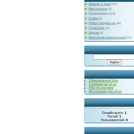
Аркады и экшн
[67]
Настольные
[5]
Головоломки
[115]
Слова
[2]
Поиск предметов
[68]
Стратегии
[15]
Другие
[4]
Многопользовательские
[21]
Поиск
Друзья сайта
Официальный блог
Сообщество uCoz
FAQ по системе
Инструкции для uCoz
Статистика
Онлайн всего:
1
Гостей:
1
Пользователей:
0
...