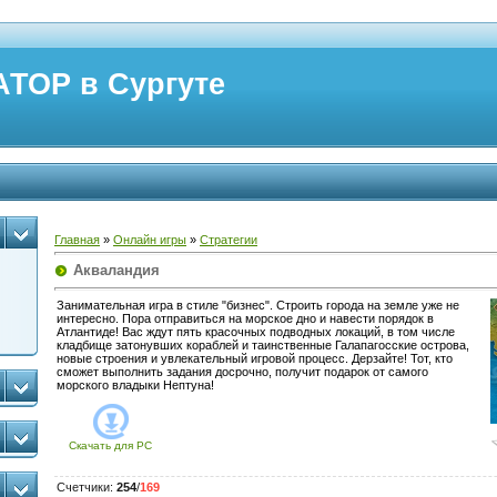
ТОР в Сургуте
Главная
»
Онлайн игры
»
Стратегии
Акваландия
Занимательная игра в стиле "бизнес". Строить города на земле уже не
интересно. Пора отправиться на морское дно и навести порядок в
Атлантиде! Вас ждут пять красочных подводных локаций, в том числе
кладбище затонувших кораблей и таинственные Галапагосские острова,
новые строения и увлекательный игровой процесс. Дерзайте! Тот, кто
сможет выполнить задания досрочно, получит подарок от самого
морского владыки Нептуна!
Скачать для
PC
Счетчики
:
254
/
169