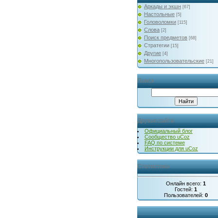
Аркады и экшн
[67]
Настольные
[5]
Головоломки
[115]
Слова
[2]
Поиск предметов
[68]
Стратегии
[15]
Другие
[4]
Многопользовательские
[21]
Поиск
Друзья сайта
Официальный блог
Сообщество uCoz
FAQ по системе
Инструкции для uCoz
Статистика
Онлайн всего:
1
Гостей:
1
Пользователей:
0
...