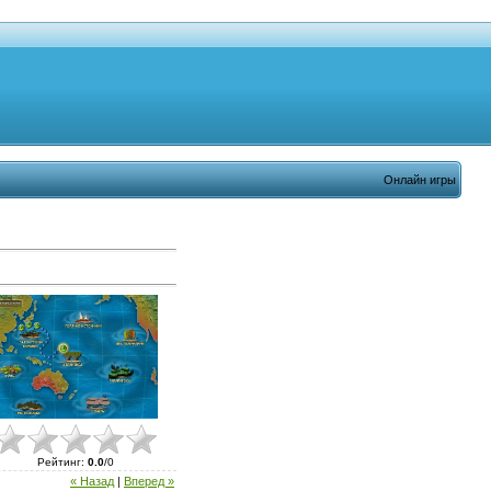
Онлайн игры
Рейтинг
:
0.0
/
0
« Назад
|
Вперед »