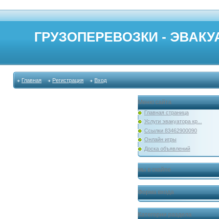
ГРУЗОПЕРЕВОЗКИ - ЭВАКУА
Главная
Регистрация
Вход
Меню сайта
Главная страница
Услуги эвакуатора кр...
Ссылки 83462900090
Онлайн игры
Доска объявлений
мы в скайпе
Форма входа
Категории раздела