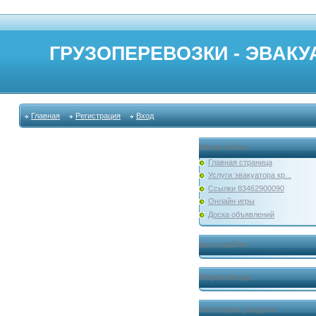
ГРУЗОПЕРЕВОЗКИ - ЭВАКУА
Главная
Регистрация
Вход
Меню сайта
Главная страница
Услуги эвакуатора кр...
Ссылки 83462900090
Онлайн игры
Доска объявлений
мы в скайпе
Форма входа
Категории раздела