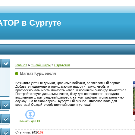
ТОР в Сургуте
Главная
»
Онлайн игры
»
Стратегии
Магнат Куршевеля
Возьмите уютные домики, красивые пейзажи, великолепный сервис.
Добавьте подъемник и горнолыжную трассу - такую, чтобы и
профессионалы могли показать класс, и новичкам было где покататься.
Постройте спуск для альпинистов, базу для спелеологов, заведите
воздушные шары, ледовый дворец с катком, рафтинг и спасательную
службу - на всякий случай. Курортный бизнес - широкое поле для
креатива! Создайте собственный рецепт успеха!
Скачать для
PC
Счетчики
:
241
/
162