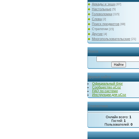
Аркады и экшн
[67]
Настольные
[5]
Головоломки
[115]
Слова
[2]
Поиск предметов
[68]
Стратегии
[15]
Другие
[4]
Многопользовательские
[21]
Поиск
Друзья сайта
Официальный блог
Сообщество uCoz
FAQ по системе
Инструкции для uCoz
Статистика
Онлайн всего:
1
Гостей:
1
Пользователей:
0
...