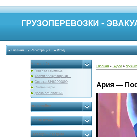
ГРУЗОПЕРЕВОЗКИ - ЭВАКУА
Главная
Регистрация
Вход
Меню сайта
Главная
»
Видео
»
Музык
Главная страница
Услуги эвакуатора кр...
Ссылки 83462900090
Ария — Пос
Онлайн игры
Доска объявлений
мы в скайпе
Форма входа
Категории раздела