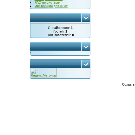
FAQ по системе
Инструкции для uCoz
Статистика
Онлайн всего:
1
Гостей:
1
Пользователей:
0
...
<
...
Создат