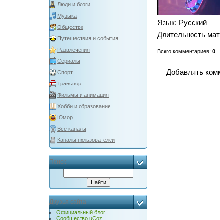
Люди и блоги
Музыка
Язык
: Русский
Общество
Длительность мат
Путешествия и события
Развлечения
Всего комментариев
:
0
Сериалы
Добавлять комм
Спорт
Транспорт
Фильмы и анимация
Хобби и образование
Юмор
Все каналы
Каналы пользователей
Поиск
Друзья сайта
Официальный блог
Сообщество uCoz