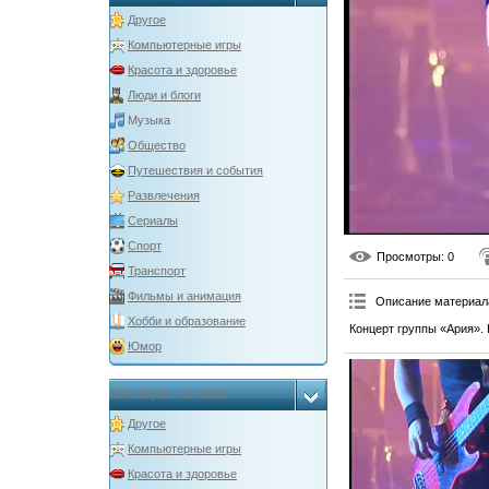
Другое
Компьютерные игры
Красота и здоровье
Люди и блоги
Музыка
Общество
Путешествия и события
Развлечения
Сериалы
Спорт
Просмотры
: 0
Транспорт
Фильмы и анимация
Описание материал
Хобби и образование
Концерт группы «Ария». 
Юмор
Категории каналов
Другое
Компьютерные игры
Красота и здоровье