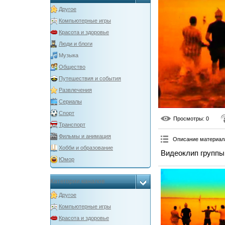
Другое
Компьютерные игры
Красота и здоровье
Люди и блоги
Музыка
Общество
Путешествия и события
Развлечения
Сериалы
Спорт
Просмотры
: 0
Транспорт
Фильмы и анимация
Описание материал
Хобби и образование
Видеоклип группы
Юмор
Категории каналов
Другое
Компьютерные игры
Красота и здоровье