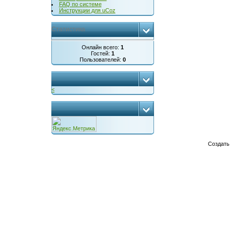
FAQ по системе
Инструкции для uCoz
Статистика
Онлайн всего:
1
Гостей:
1
Пользователей:
0
...
<
...
Создат