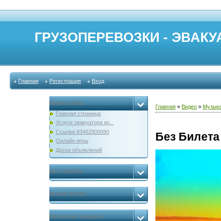
ГРУЗОПЕРЕВОЗКИ - ЭВАКУА
Главная
Регистрация
Вход
Меню сайта
Главная
»
Видео
»
Музык
Главная страница
Услуги эвакуатора кр...
Ссылки 83462900090
Без Билет
Онлайн игры
Доска объявлений
мы в скайпе
Форма входа
Категории раздела