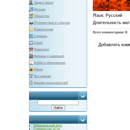
Люди и блоги
Музыка
Язык
: Русский
Общество
Длительность мат
Путешествия и события
Развлечения
Всего комментариев
:
0
Сериалы
Спорт
Добавлять комм
Транспорт
Фильмы и анимация
Хобби и образование
Юмор
Все каналы
Каналы пользователей
Поиск
Друзья сайта
Официальный блог
Сообщество uCoz