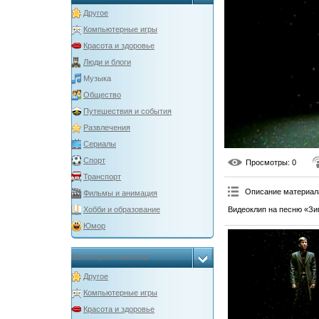
Другое
Компьютерные игры
Красота и здоровье
Люди и блоги
Музыка
Общество
Путешествия и события
Развлечения
Сериалы
Спорт
Просмотры
: 0
Транспорт
Описание материал
Фильмы и анимация
Видеоклип на песню «Зи
Хобби и образование
Юмор
Категории каналов
Другое
Компьютерные игры
Красота и здоровье