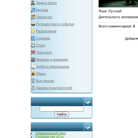
Люди и блоги
Музыка
Язык
: Русский
Длительность материал
Общество
Путешествия и события
Всего комментариев
:
0
Развлечения
Сериалы
Добавля
Спорт
Транспорт
Фильмы и анимация
Хобби и образование
Юмор
Все каналы
Каналы пользователей
Поиск
Друзья сайта
Официальный блог
Сообщество uCoz