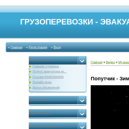
ГРУЗОПЕРЕВОЗКИ - ЭВАКУА
Главная
Регистрация
Вход
Меню сайта
Главная
»
Видео
»
Музык
Главная страница
Услуги эвакуатора кр...
Ссылки 83462900090
Попутчик - Зи
Онлайн игры
Доска объявлений
мы в скайпе
Форма входа
Категории раздела