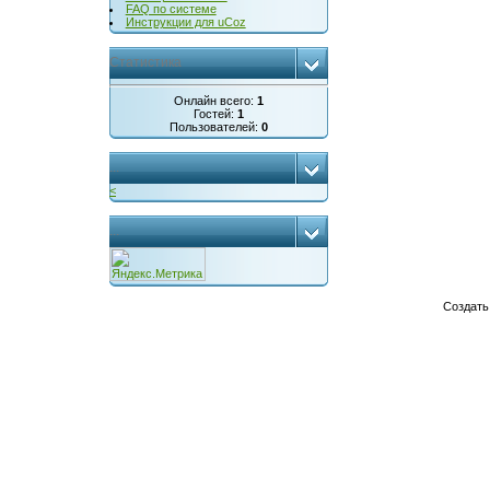
FAQ по системе
Инструкции для uCoz
Статистика
Онлайн всего:
1
Гостей:
1
Пользователей:
0
...
<
...
Создат