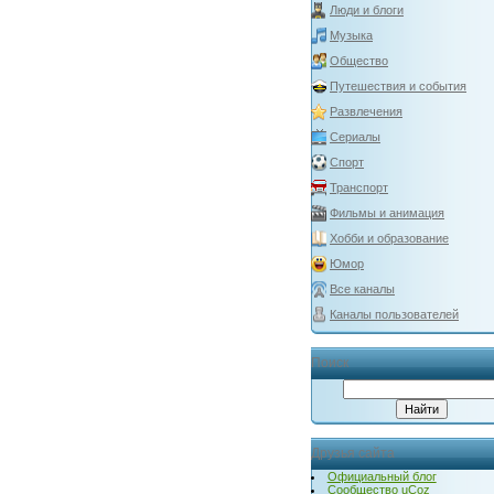
Люди и блоги
Музыка
Общество
Путешествия и события
Развлечения
Сериалы
Спорт
Транспорт
Фильмы и анимация
Хобби и образование
Юмор
Все каналы
Каналы пользователей
Поиск
Друзья сайта
Официальный блог
Сообщество uCoz