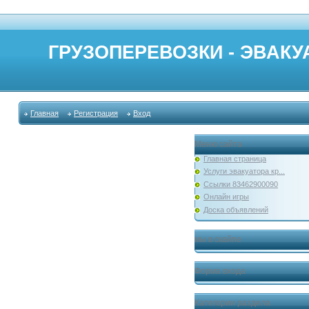
ГРУЗОПЕРЕВОЗКИ - ЭВАКУА
Главная
Регистрация
Вход
Меню сайта
Главная страница
Услуги эвакуатора кр...
Ссылки 83462900090
Онлайн игры
Доска объявлений
мы в скайпе
Форма входа
Категории раздела