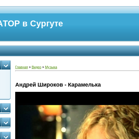
ТОР в Сургуте
Главная
»
Видео
»
Музыка
Андрей Широков - Карамелька