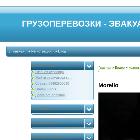
ГРУЗОПЕРЕВОЗКИ - ЭВАКУА
Главная
Регистрация
Вход
Меню сайта
Главная
»
Видео
»
Красот
Главная страница
Услуги эвакуатора кр...
Ссылки 83462900090
Morello
Онлайн игры
Доска объявлений
мы в скайпе
Форма входа
Категории раздела