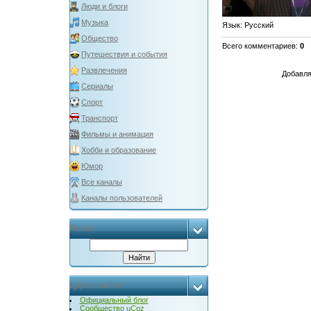
Люди и блоги
Музыка
Язык
: Русский
Общество
Всего комментариев
:
0
Путешествия и события
Развлечения
Добавля
Сериалы
Спорт
Транспорт
Фильмы и анимация
Хобби и образование
Юмор
Все каналы
Каналы пользователей
Поиск
Друзья сайта
Официальный блог
Сообщество uCoz