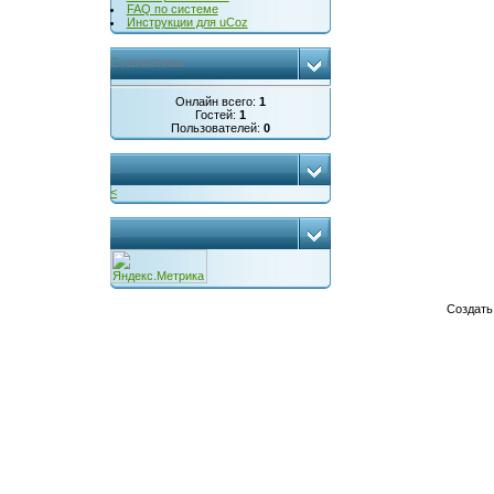
FAQ по системе
Инструкции для uCoz
Статистика
Онлайн всего:
1
Гостей:
1
Пользователей:
0
...
<
...
Создат