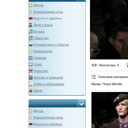
Другое
Компьютерные игры
Красота и здоровье
Люди и блоги
Музыка
Общество
Путешествия и события
Развлечения
Сериалы
Спорт
Просмотры
: 0
Транспорт
Описание материал
Фильмы и анимация
Милан. Показ Morello.
Хобби и образование
Юмор
Категории каналов
Другое
Компьютерные игры
Красота и здоровье