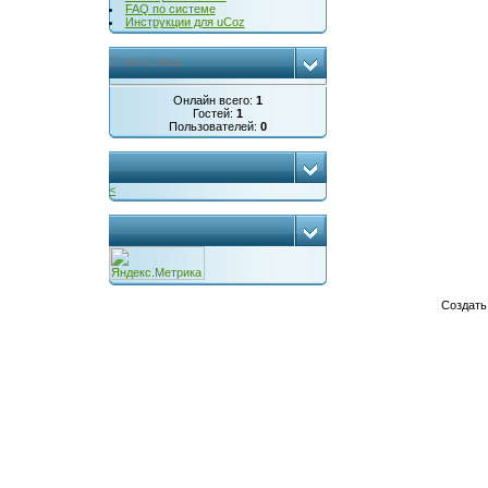
FAQ по системе
Инструкции для uCoz
Статистика
Онлайн всего:
1
Гостей:
1
Пользователей:
0
...
<
...
Создат