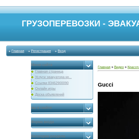
ГРУЗОПЕРЕВОЗКИ - ЭВАКУА
Главная
Регистрация
Вход
Меню сайта
Главная
»
Видео
»
Красот
Главная страница
Услуги эвакуатора кр...
Ссылки 83462900090
Gucci
Онлайн игры
Доска объявлений
мы в скайпе
Форма входа
Категории раздела