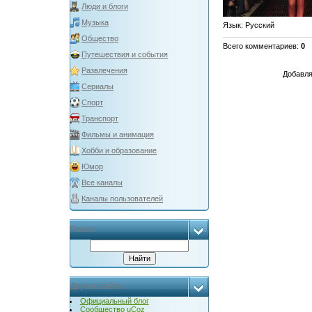
Люди и блоги
Музыка
Язык
: Русский
Общество
Всего комментариев
:
0
Путешествия и события
Развлечения
Добавля
Сериалы
Спорт
Транспорт
Фильмы и анимация
Хобби и образование
Юмор
Все каналы
Каналы пользователей
Поиск
Друзья сайта
Официальный блог
Сообщество uCoz