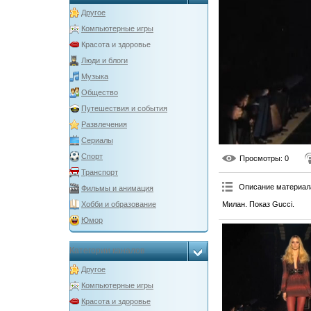
Другое
Компьютерные игры
Красота и здоровье
Люди и блоги
Музыка
Общество
Путешествия и события
Развлечения
Сериалы
Спорт
Просмотры
: 0
Транспорт
Описание материал
Фильмы и анимация
Милан. Показ Gucci.
Хобби и образование
Юмор
Категории каналов
Другое
Компьютерные игры
Красота и здоровье