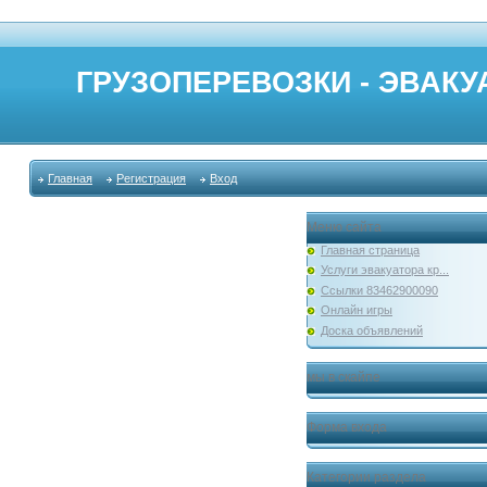
ГРУЗОПЕРЕВОЗКИ - ЭВАКУА
Главная
Регистрация
Вход
Меню сайта
Главная страница
Услуги эвакуатора кр...
Ссылки 83462900090
Онлайн игры
Доска объявлений
мы в скайпе
Форма входа
Категории раздела