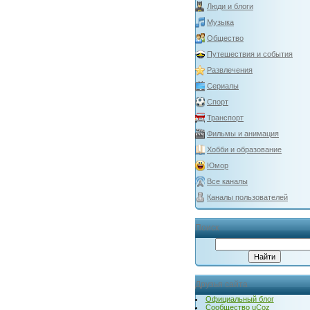
Люди и блоги
Музыка
Общество
Путешествия и события
Развлечения
Сериалы
Спорт
Транспорт
Фильмы и анимация
Хобби и образование
Юмор
Все каналы
Каналы пользователей
Поиск
Друзья сайта
Официальный блог
Сообщество uCoz