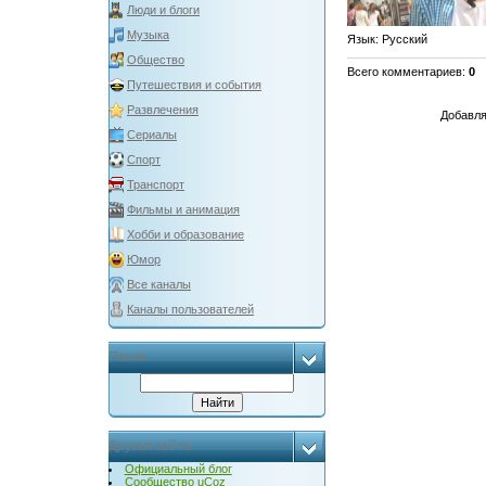
Люди и блоги
Музыка
Язык
: Русский
Общество
Всего комментариев
:
0
Путешествия и события
Развлечения
Добавля
Сериалы
Спорт
Транспорт
Фильмы и анимация
Хобби и образование
Юмор
Все каналы
Каналы пользователей
Поиск
Друзья сайта
Официальный блог
Сообщество uCoz