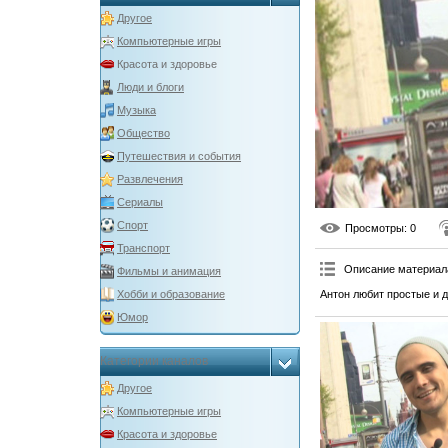
Другое
Компьютерные игры
Красота и здоровье
Люди и блоги
Музыка
Общество
Путешествия и события
Развлечения
Сериалы
Спорт
Просмотры
: 0
Транспорт
Описание материал
Фильмы и анимация
Антон любит простые и 
Хобби и образование
Юмор
Категории каналов
Другое
Компьютерные игры
Красота и здоровье