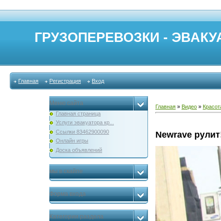
ГРУЗОПЕРЕВОЗКИ - ЭВАКУА
Главная
Регистрация
Вход
Меню сайта
Главная
»
Видео
»
Красот
Главная страница
Услуги эвакуатора кр...
Ссылки 83462900090
Newrave рулит
Онлайн игры
Доска объявлений
мы в скайпе
Форма входа
Категории раздела