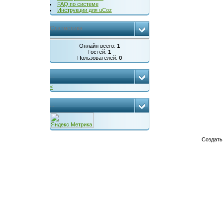
FAQ по системе
Инструкции для uCoz
Статистика
Онлайн всего:
1
Гостей:
1
Пользователей:
0
...
<
...
Создат