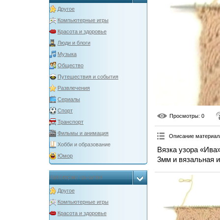
Другое
Компьютерные игры
Красота и здоровье
Люди и блоги
Музыка
Общество
Путешествия и события
Развлечения
Сериалы
Спорт
Просмотры
: 0
Транспорт
Фильмы и анимация
Описание материал
Хобби и образование
Вязка узора «Ива
Юмор
3мм и вязальная и
Категории каналов
Другое
Компьютерные игры
Красота и здоровье