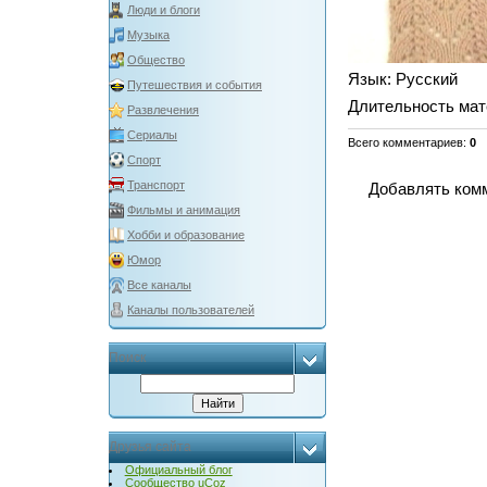
Люди и блоги
Музыка
Общество
Язык
: Русский
Путешествия и события
Длительность мат
Развлечения
Сериалы
Всего комментариев
:
0
Спорт
Транспорт
Добавлять комм
Фильмы и анимация
Хобби и образование
Юмор
Все каналы
Каналы пользователей
Поиск
Друзья сайта
Официальный блог
Сообщество uCoz