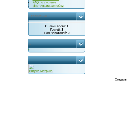
FAQ по системе
Инструкции для uCoz
Статистика
Онлайн всего:
1
Гостей:
1
Пользователей:
0
...
<
...
Создат