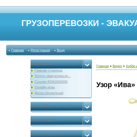
ГРУЗОПЕРЕВОЗКИ - ЭВАКУА
Главная
Регистрация
Вход
Меню сайта
Главная
»
Видео
»
Хобби 
Главная страница
Услуги эвакуатора кр...
Ссылки 83462900090
Узор «Ива»
Онлайн игры
Доска объявлений
мы в скайпе
Форма входа
Категории раздела