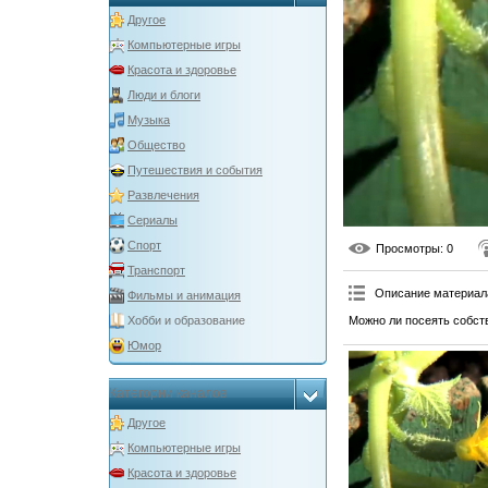
Другое
Компьютерные игры
Красота и здоровье
Люди и блоги
Музыка
Общество
Путешествия и события
Развлечения
Сериалы
Спорт
Просмотры
: 0
Транспорт
Описание материал
Фильмы и анимация
Можно ли посеять собст
Хобби и образование
Юмор
Категории каналов
Другое
Компьютерные игры
Красота и здоровье