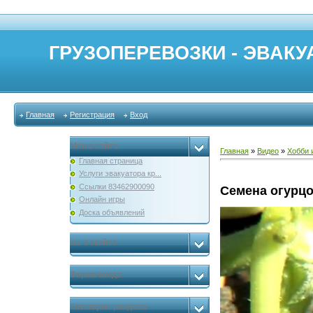
ГРУЗОПЕРЕВОЗКИ - ЭВАКУА
Главная
Регистрация
Вход
Меню сайта
Главная
»
Видео
»
Хобби 
Главная страница
Услуги эвакуатора кр...
Ссылки 83462900090
Семена огурц
Онлайн игры
Доска объявлений
мы в скайпе
Форма входа
Категории раздела