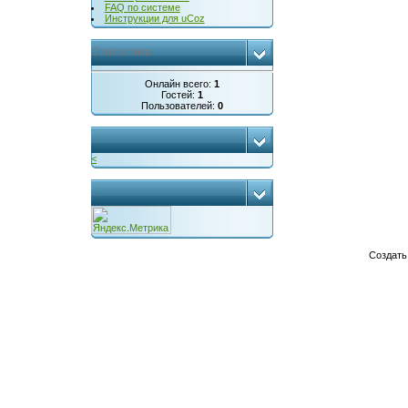
FAQ по системе
Инструкции для uCoz
Статистика
Онлайн всего:
1
Гостей:
1
Пользователей:
0
...
<
...
Создат