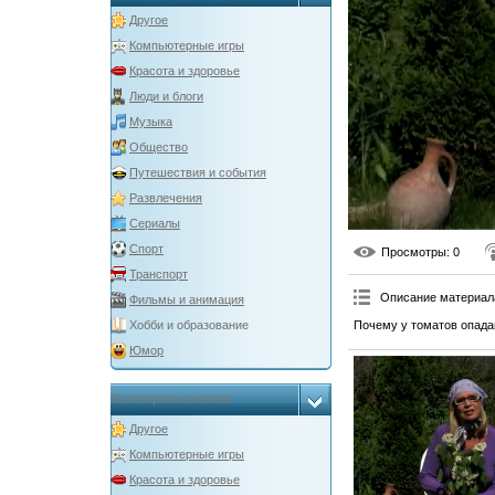
Другое
Компьютерные игры
Красота и здоровье
Люди и блоги
Музыка
Общество
Путешествия и события
Развлечения
Сериалы
Спорт
Просмотры
: 0
Транспорт
Описание материал
Фильмы и анимация
Почему у томатов опада
Хобби и образование
Юмор
Категории каналов
Другое
Компьютерные игры
Красота и здоровье