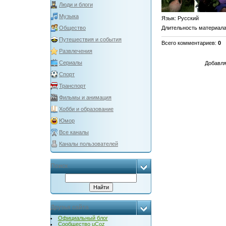
Люди и блоги
Музыка
Язык
: Русский
Длительность материал
Общество
Путешествия и события
Всего комментариев
:
0
Развлечения
Сериалы
Добавля
Спорт
Транспорт
Фильмы и анимация
Хобби и образование
Юмор
Все каналы
Каналы пользователей
Поиск
Друзья сайта
Официальный блог
Сообщество uCoz