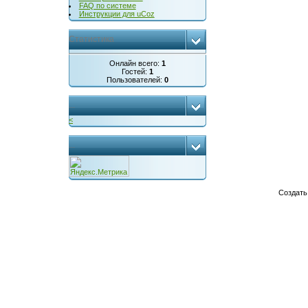
FAQ по системе
Инструкции для uCoz
Статистика
Онлайн всего:
1
Гостей:
1
Пользователей:
0
...
<
...
Создат