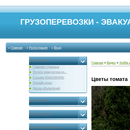
ГРУЗОПЕРЕВОЗКИ - ЭВАКУА
Главная
Регистрация
Вход
Меню сайта
Главная
»
Видео
»
Хобби 
Главная страница
Услуги эвакуатора кр...
Ссылки 83462900090
Цветы томата
Онлайн игры
Доска объявлений
мы в скайпе
Форма входа
Категории раздела