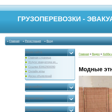
ГРУЗОПЕРЕВОЗКИ - ЭВАКУА
Главная
Регистрация
Вход
Меню сайта
Главная
»
Видео
»
Хобби 
Главная страница
Услуги эвакуатора кр...
Ссылки 83462900090
Модные этн
Онлайн игры
Доска объявлений
мы в скайпе
Форма входа
Категории раздела