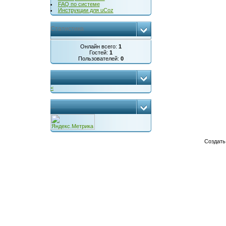
FAQ по системе
Инструкции для uCoz
Статистика
Онлайн всего:
1
Гостей:
1
Пользователей:
0
...
<
...
Создат