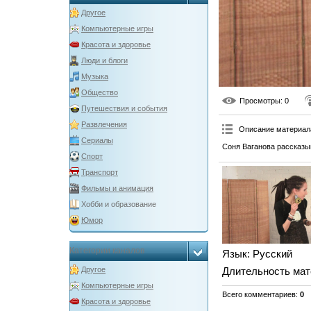
Другое
Компьютерные игры
Красота и здоровье
Люди и блоги
Музыка
Общество
Просмотры
: 0
Путешествия и события
Развлечения
Описание материал
Сериалы
Соня Ваганова рассказы
Спорт
Транспорт
Фильмы и анимация
Хобби и образование
Юмор
Категории каналов
Язык
: Русский
Другое
Длительность мат
Компьютерные игры
Всего комментариев
:
0
Красота и здоровье