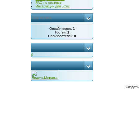
FAQ по системе
Инструкции для uCoz
Статистика
Онлайн всего:
1
Гостей:
1
Пользователей:
0
...
<
...
Создат