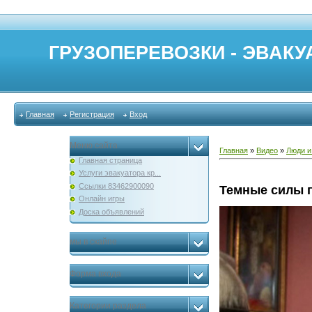
ГРУЗОПЕРЕВОЗКИ - ЭВАКУА
Главная
Регистрация
Вход
Меню сайта
Главная
»
Видео
»
Люди и
Главная страница
Услуги эвакуатора кр...
Ссылки 83462900090
Темные силы 
Онлайн игры
Доска объявлений
мы в скайпе
Форма входа
Категории раздела