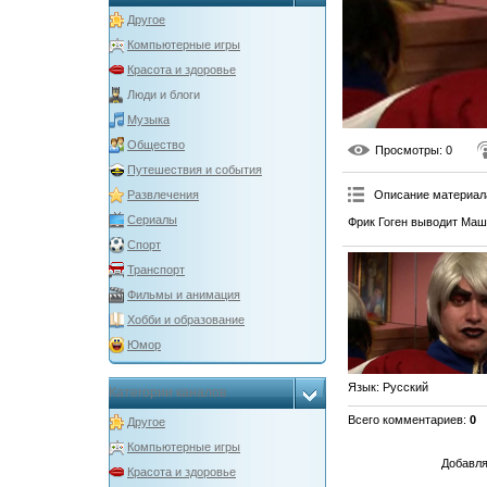
Другое
Компьютерные игры
Красота и здоровье
Люди и блоги
Музыка
Общество
Просмотры
: 0
Путешествия и события
Описание материал
Развлечения
Сериалы
Фрик Гоген выводит Маш
Спорт
Транспорт
Фильмы и анимация
Хобби и образование
Юмор
Язык
: Русский
Категории каналов
Всего комментариев
:
0
Другое
Компьютерные игры
Добавля
Красота и здоровье