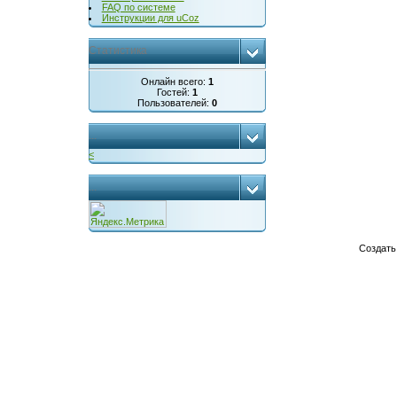
FAQ по системе
Инструкции для uCoz
Статистика
Онлайн всего:
1
Гостей:
1
Пользователей:
0
...
<
...
Создат