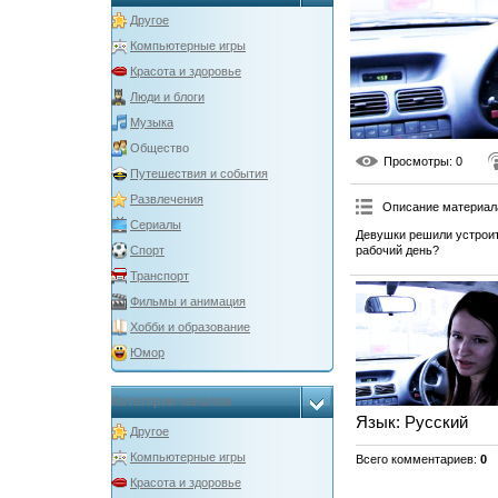
Другое
Компьютерные игры
Красота и здоровье
Люди и блоги
Музыка
Общество
Просмотры
: 0
Путешествия и события
Развлечения
Описание материал
Сериалы
Девушки решили устроит
рабочий день?
Спорт
Транспорт
Фильмы и анимация
Хобби и образование
Юмор
Категории каналов
Язык
: Русский
Другое
Компьютерные игры
Всего комментариев
:
0
Красота и здоровье