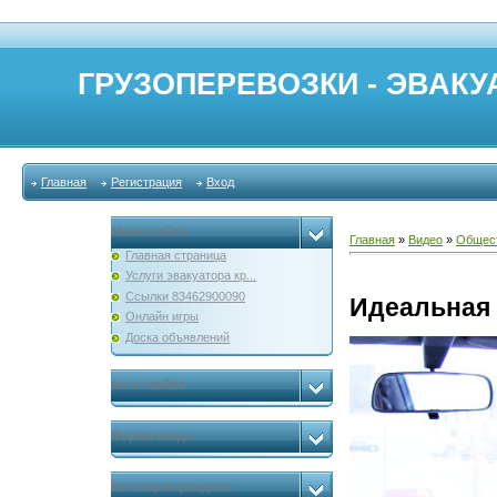
ГРУЗОПЕРЕВОЗКИ - ЭВАКУА
Главная
Регистрация
Вход
Меню сайта
Главная
»
Видео
»
Общес
Главная страница
Услуги эвакуатора кр...
Ссылки 83462900090
Идеальная 
Онлайн игры
Доска объявлений
мы в скайпе
Форма входа
Категории раздела