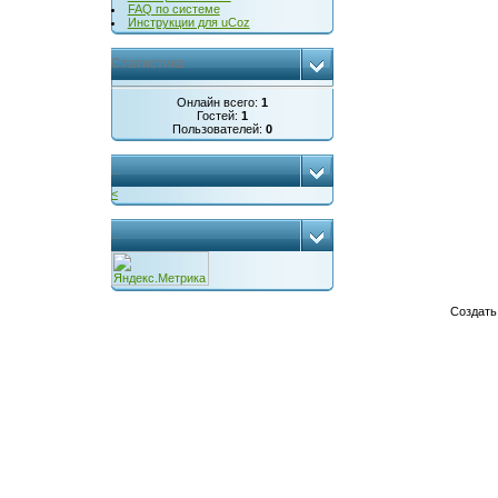
FAQ по системе
Инструкции для uCoz
Статистика
Онлайн всего:
1
Гостей:
1
Пользователей:
0
...
<
...
Создат