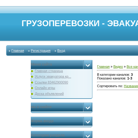
ГРУЗОПЕРЕВОЗКИ - ЭВАКУА
Главная
Регистрация
Вход
Меню сайта
Главная
»
Видео
»
Все ка
Главная страница
В категории каналов
:
3
Услуги эвакуатора кр...
Показано каналов
:
1-3
Ссылки 83462900090
Сортировать по
:
Названи
Онлайн игры
Доска объявлений
мы в скайпе
Форма входа
Категории раздела