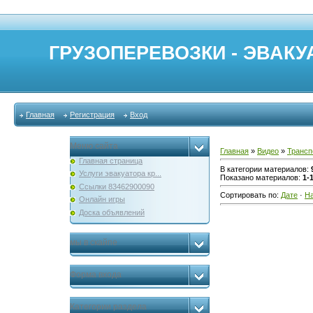
ГРУЗОПЕРЕВОЗКИ - ЭВАКУА
Главная
Регистрация
Вход
Меню сайта
Главная
»
Видео
»
Трансп
Главная страница
В категории материалов
:
Услуги эвакуатора кр...
Показано материалов
:
1-
Ссылки 83462900090
Сортировать по
:
Дате
·
Н
Онлайн игры
Доска объявлений
мы в скайпе
Форма входа
Категории раздела