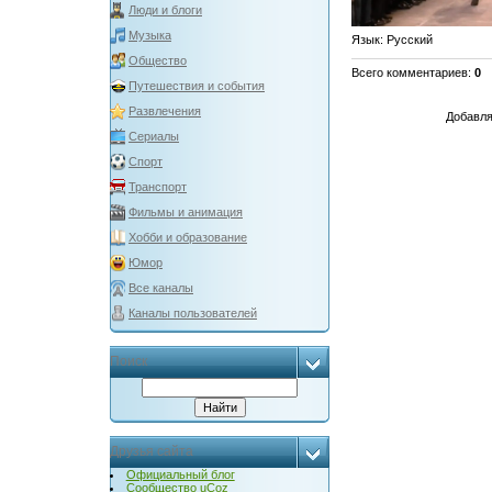
Люди и блоги
Музыка
Язык
: Русский
Общество
Всего комментариев
:
0
Путешествия и события
Развлечения
Добавля
Сериалы
Спорт
Транспорт
Фильмы и анимация
Хобби и образование
Юмор
Все каналы
Каналы пользователей
Поиск
Друзья сайта
Официальный блог
Сообщество uCoz