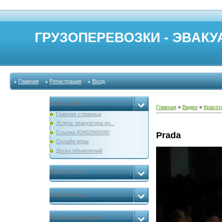
ГРУЗОПЕРЕВОЗКИ - ЭВАКУА
Главная
Регистрация
Вход
Меню сайта
Главная
»
Видео
»
Красот
Главная страница
Услуги эвакуатора кр...
Ссылки 83462900090
Prada
Онлайн игры
Доска объявлений
мы в скайпе
Форма входа
Категории раздела