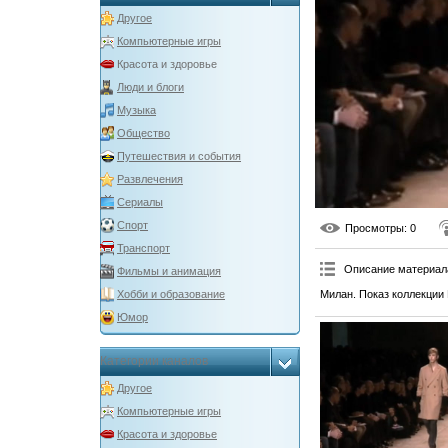
Другое
Компьютерные игры
Красота и здоровье
Люди и блоги
Музыка
Общество
Путешествия и события
Развлечения
Сериалы
Спорт
Просмотры
: 0
Транспорт
Описание материал
Фильмы и анимация
Милан. Показ коллекции 
Хобби и образование
Юмор
Категории каналов
Другое
Компьютерные игры
Красота и здоровье