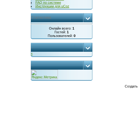
FAQ по системе
Инструкции для uCoz
Статистика
Онлайн всего:
1
Гостей:
1
Пользователей:
0
...
<
...
Создат