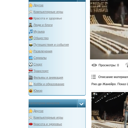
Другое
Компьютерные игры
Красота и здоровье
Люди и блоги
Музыка
Общество
Путешествия и события
Развлечения
Сериалы
Спорт
Просмотры
: 0
Транспорт
Описание материал
Фильмы и анимация
Рио-де-Жанейро. Показ Li
Хобби и образование
Юмор
Категории каналов
Другое
Компьютерные игры
Красота и здоровье