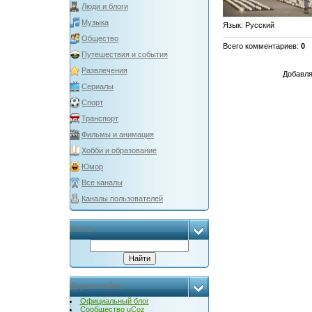
Люди и блоги
Музыка
Язык
: Русский
Общество
Всего комментариев
:
0
Путешествия и события
Развлечения
Добавля
Сериалы
Спорт
Транспорт
Фильмы и анимация
Хобби и образование
Юмор
Все каналы
Каналы пользователей
Поиск
Друзья сайта
Официальный блог
Сообщество uCoz