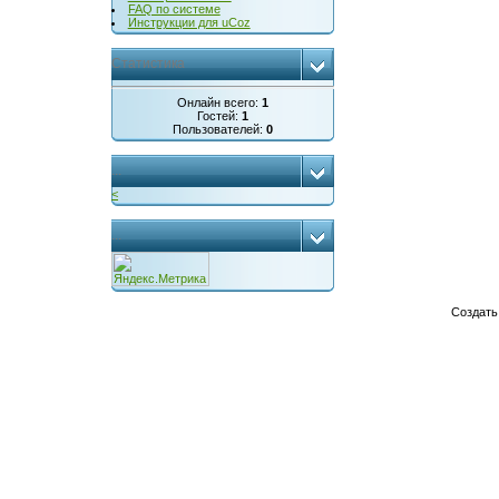
FAQ по системе
Инструкции для uCoz
Статистика
Онлайн всего:
1
Гостей:
1
Пользователей:
0
...
<
...
Создат