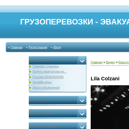
ГРУЗОПЕРЕВОЗКИ - ЭВАКУА
Главная
Регистрация
Вход
Меню сайта
Главная
»
Видео
»
Красот
Главная страница
Услуги эвакуатора кр...
Ссылки 83462900090
Lila Colzani
Онлайн игры
Доска объявлений
мы в скайпе
Форма входа
Категории раздела