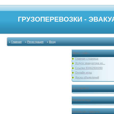
ГРУЗОПЕРЕВОЗКИ - ЭВАКУА
Главная
Регистрация
Вход
Меню сайта
Главная страница
Услуги эвакуатора кр...
Ссылки 83462900090
Онлайн игры
Доска объявлений
мы в скайпе
Форма входа
Категории раздела