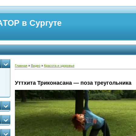
ТОР в Сургуте
Главная
»
Видео
»
Красота и здоровье
Уттхита Триконасана — поза треугольника