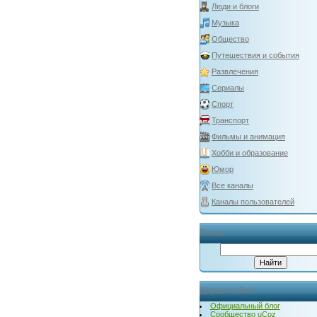
Люди и блоги
Музыка
Общество
Путешествия и события
Развлечения
Сериалы
Спорт
Транспорт
Фильмы и анимация
Хобби и образование
Юмор
Все каналы
Каналы пользователей
Поиск
Друзья сайта
Официальный блог
Сообщество uCoz