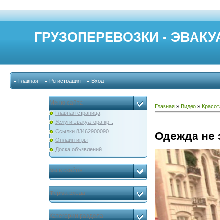
ГРУЗОПЕРЕВОЗКИ - ЭВАКУА
Главная
Регистрация
Вход
Меню сайта
Главная
»
Видео
»
Красот
Главная страница
Услуги эвакуатора кр...
Ссылки 83462900090
Одежда не 
Онлайн игры
Доска объявлений
мы в скайпе
Форма входа
Категории раздела