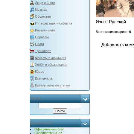
Люди и блоги
Музыка
Общество
Язык
: Русский
Путешествия и события
Развлечения
Всего комментариев
:
0
Сериалы
Добавлять комм
Спорт
Транспорт
Фильмы и анимация
Хобби и образование
Юмор
Все каналы
Каналы пользователей
Поиск
Друзья сайта
Официальный блог
Сообщество uCoz