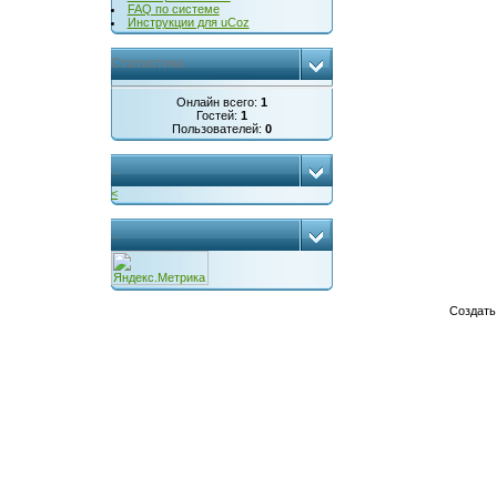
FAQ по системе
Инструкции для uCoz
Статистика
Онлайн всего:
1
Гостей:
1
Пользователей:
0
...
<
...
Создат