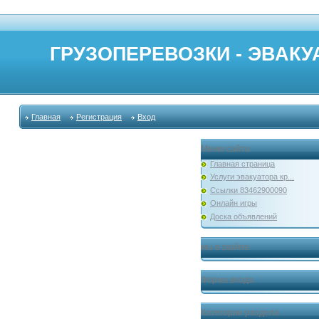
ГРУЗОПЕРЕВОЗКИ - ЭВАКУА
Главная
Регистрация
Вход
Меню сайта
Главная страница
Услуги эвакуатора кр...
Ссылки 83462900090
Онлайн игры
Доска объявлений
мы в скайпе
Форма входа
Категории раздела