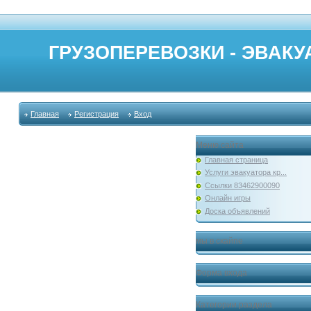
ГРУЗОПЕРЕВОЗКИ - ЭВАКУА
Главная
Регистрация
Вход
Меню сайта
Главная страница
Услуги эвакуатора кр...
Ссылки 83462900090
Онлайн игры
Доска объявлений
мы в скайпе
Форма входа
Категории раздела