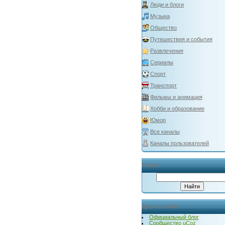
Люди и блоги
Музыка
Общество
Путешествия и события
Развлечения
Сериалы
Спорт
Транспорт
Фильмы и анимация
Хобби и образование
Юмор
Все каналы
Каналы пользователей
Поиск
Друзья сайта
Официальный блог
Сообщество uCoz