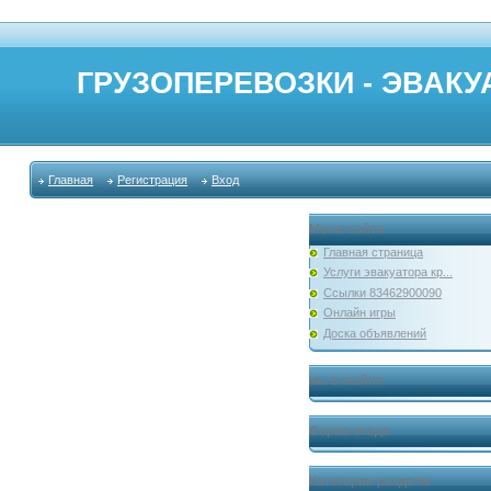
ГРУЗОПЕРЕВОЗКИ - ЭВАКУА
Главная
Регистрация
Вход
Меню сайта
Главная страница
Услуги эвакуатора кр...
Ссылки 83462900090
Онлайн игры
Доска объявлений
мы в скайпе
Форма входа
Категории раздела