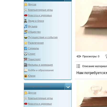
Другое
Компьютерные игры
Красота и здоровье
Люди и блоги
Музыка
Общество
Путешествия и события
Развлечения
Сериалы
Спорт
Просмотры
: 0
Транспорт
Фильмы и анимация
Описание материал
Хобби и образование
Нам потребуется:м
Юмор
Категории каналов
Другое
Компьютерные игры
Красота и здоровье