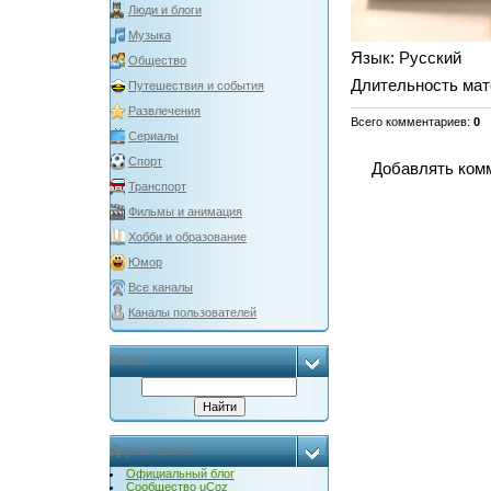
Люди и блоги
Музыка
Язык
: Русский
Общество
Длительность мат
Путешествия и события
Развлечения
Всего комментариев
:
0
Сериалы
Спорт
Добавлять комм
Транспорт
Фильмы и анимация
Хобби и образование
Юмор
Все каналы
Каналы пользователей
Поиск
Друзья сайта
Официальный блог
Сообщество uCoz