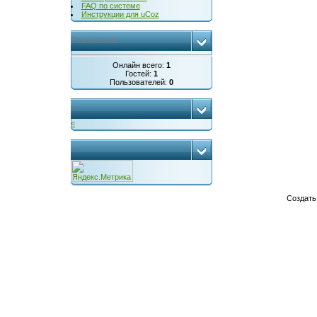
FAQ по системе
Инструкции для uCoz
Статистика
Онлайн всего:
1
Гостей:
1
Пользователей:
0
...
<
...
Создат