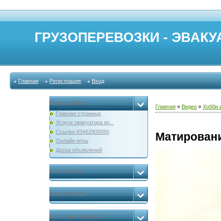
ГРУЗОПЕРЕВОЗКИ - ЭВАКУА
Главная
Регистрация
Вход
Меню сайта
Главная
»
Видео
»
Хобби 
Главная страница
Услуги эвакуатора кр...
Ссылки 83462900090
Матировани
Онлайн игры
Доска объявлений
мы в скайпе
Форма входа
Категории раздела