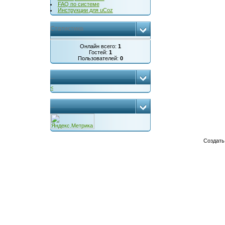
FAQ по системе
Инструкции для uCoz
Статистика
Онлайн всего:
1
Гостей:
1
Пользователей:
0
...
<
...
Создат