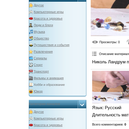
Другое
Компьютерные игры
Красота и здоровье
Люди и блоги
Музыка
Общество
Просмотры
: 0
Путешествия и события
Развлечения
Описание материал
Сериалы
Николь Ландрум по
Спорт
Транспорт
Фильмы и анимация
Хобби и образование
Юмор
Категории каналов
Язык
: Русский
Другое
Длительность мат
Компьютерные игры
Всего комментариев
:
0
Красота и здоровье