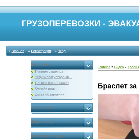
ГРУЗОПЕРЕВОЗКИ - ЭВАКУА
Главная
Регистрация
Вход
Меню сайта
Главная
»
Видео
»
Хобби 
Главная страница
Услуги эвакуатора кр...
Ссылки 83462900090
Браслет за
Онлайн игры
Доска объявлений
мы в скайпе
Форма входа
Категории раздела