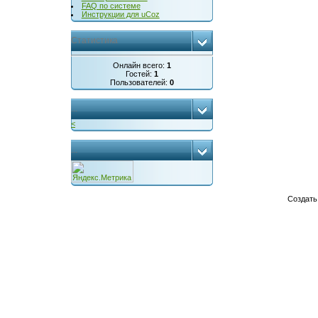
FAQ по системе
Инструкции для uCoz
Статистика
Онлайн всего:
1
Гостей:
1
Пользователей:
0
...
<
...
Создат