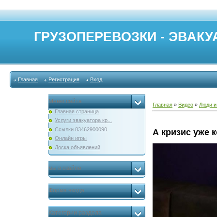
ГРУЗОПЕРЕВОЗКИ - ЭВАКУА
Главная
Регистрация
Вход
Меню сайта
Главная
»
Видео
»
Люди и
Главная страница
Услуги эвакуатора кр...
Ссылки 83462900090
А кризис уже 
Онлайн игры
Доска объявлений
мы в скайпе
Форма входа
Категории раздела