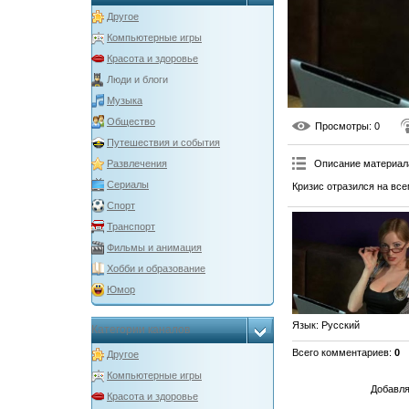
Другое
Компьютерные игры
Красота и здоровье
Люди и блоги
Музыка
Общество
Просмотры
: 0
Путешествия и события
Описание материал
Развлечения
Сериалы
Кризис отразился на все
Спорт
Транспорт
Фильмы и анимация
Хобби и образование
Юмор
Язык
: Русский
Категории каналов
Всего комментариев
:
0
Другое
Компьютерные игры
Добавля
Красота и здоровье